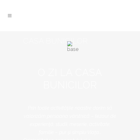
CASA BUNICILOR
O ZI LA CASA
BUNICILOR
Prin toate activitãţile noastre dorim sã
valorizãm persoana vârstnicã – tezaur de
experienţã, studii, meserie, activitate,
familie – pur şi simplu Viaţa…