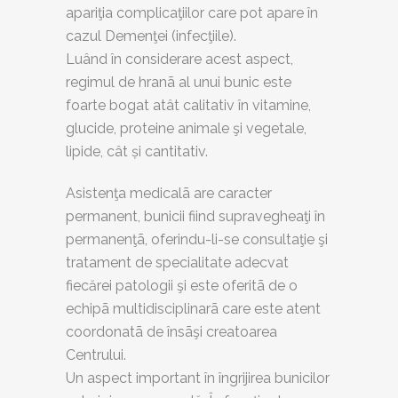
apariţia complicaţiilor care pot apare în
cazul Demenţei (infecţiile).
Luând în considerare acest aspect,
regimul de hranã al unui bunic este
foarte bogat atât calitativ în vitamine,
glucide, proteine animale şi vegetale,
lipide, cât și cantitativ.
Asistenţa medicalã are caracter
permanent, bunicii fiind supravegheaţi în
permanenţã, oferindu-li-se consultaţie şi
tratament de specialitate adecvat
fiecărei patologii şi este oferitã de o
echipã multidisciplinarã care este atent
coordonatã de însãşi creatoarea
Centrului.
Un aspect important în îngrijirea bunicilor