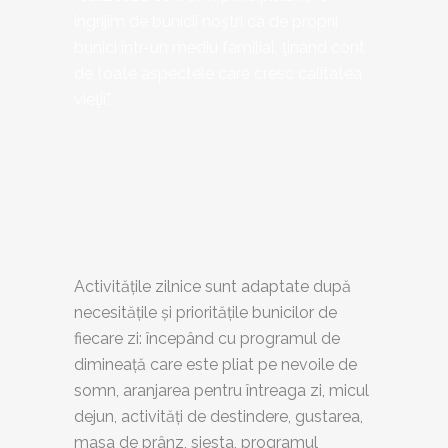
îngrijim de bunicii noştri ca de proprii
bunici într-un mediu familial, ţinând cont
de toate aspectele care cresc calitatea
vieţii”.
Activitățile zilnice sunt adaptate după
necesitățile și prioritățile bunicilor de
fiecare zi: începând cu programul de
dimineață care este pliat pe nevoile de
somn, aranjarea pentru întreaga zi, micul
dejun, activități de destindere, gustarea,
masa de prânz, siesta, programul