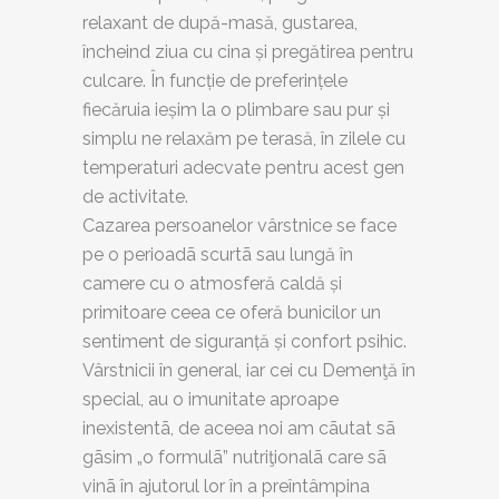
relaxant de după-masă, gustarea,
încheind ziua cu cina și pregătirea pentru
culcare. În funcție de preferințele
fiecăruia ieșim la o plimbare sau pur și
simplu ne relaxăm pe terasă, în zilele cu
temperaturi adecvate pentru acest gen
de activitate.
Cazarea persoanelor vârstnice se face
pe o perioadã scurtã sau lungă în
camere cu o atmosferă caldă și
primitoare ceea ce oferă bunicilor un
sentiment de siguranță și confort psihic.
Vârstnicii în general, iar cei cu Demenţă în
special, au o imunitate aproape
inexistentã, de aceea noi am cãutat sã
gãsim „o formulã” nutriţionalã care sã
vinã în ajutorul lor în a preîntâmpina