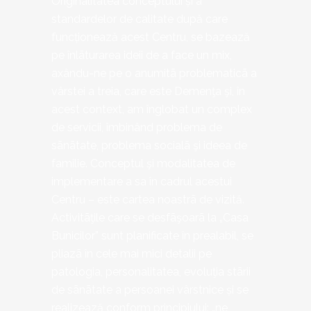
Originalitatea conceptului și a
standardelor de calitate după care
funcționează acest Centru, se bazează
pe înlãturarea ideii de a face un mix,
axându-ne pe o anumitã problematicã a
vârstei a treia, care este Demenţa şi, în
acest context, am înglobat un complex
de servicii, îmbinând problema de
sãnãtate, problema socialã şi ideea de
familie. Conceptul şi modalitatea de
implementare a sa în cadrul acestui
Centru – este cartea noastrã de vizită.
Activitãţile care se desfãşoarã la „Casa
Bunicilor” sunt planificate în prealabil, se
pliazã în cele mai mici detalii pe
patologia, personalitatea, evoluţia stãrii
de sãnãtate a persoanei vârstnice și se
realizează conform principiului: „ne