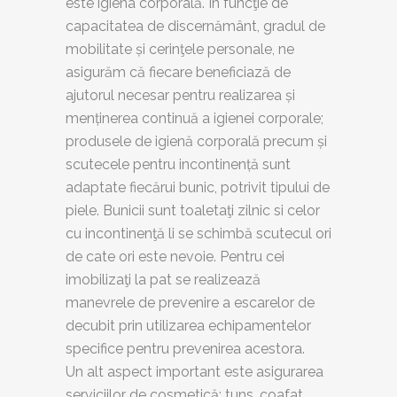
este igiena corporală. În funcţie de
capacitatea de discernământ, gradul de
mobilitate și cerinţele personale, ne
asigurăm că fiecare beneficiază de
ajutorul necesar pentru realizarea și
menținerea continuă a igienei corporale;
produsele de igienă corporală precum și
scutecele pentru incontinență sunt
adaptate fiecărui bunic, potrivit tipului de
piele. Bunicii sunt toaletaţi zilnic si celor
cu incontinenţă li se schimbă scutecul ori
de cate ori este nevoie. Pentru cei
imobilizaţi la pat se realizează
manevrele de prevenire a escarelor de
decubit prin utilizarea echipamentelor
specifice pentru prevenirea acestora.
Un alt aspect important este asigurarea
serviciilor de cosmetică: tuns, coafat,