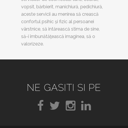
vopsit, bărbierit, manichiură, pedichiură,
aceste servicii au menirea să crească
confortul psihic și fizic al persoanei
vârstnice, să întărească stima de sine,
să-i îmbunătăţească imaginea, să o
valorizeze.
NE GASITI SI PE